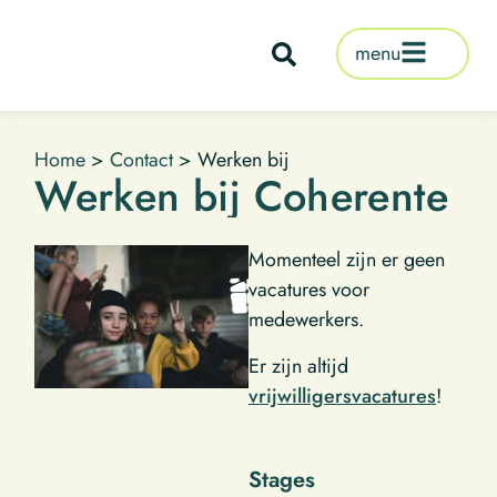
de
inhoud
menu
Home
>
Contact
>
Werken bij
Werken bij Coherente
Momenteel zijn er geen
vacatures voor
medewerkers.
Er zijn altijd
vrijwilligersvacatures
!
Stages