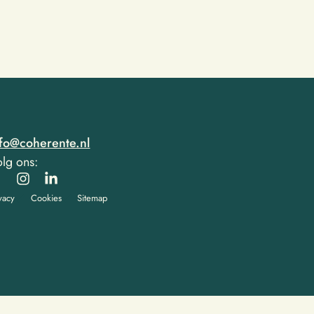
nfo@coherente.nl
lg ons:
vacy
Cookies
Sitemap