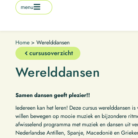
de
menu
inhoud
Home
>
Werelddansen
cursusoverzicht
Werelddansen
Samen dansen geeft plezier!!
Iedereen kan het leren! Deze cursus werelddansen is
willen bewegen op mooie muziek en bijzondere rit
afwisselend programma met muziek en dansen uit ver
Nederlandse Antillen, Spanje, Macedonië en Griek