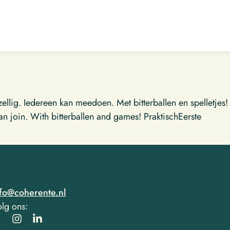
lig. Iedereen kan meedoen. Met bitterballen en spelletjes!
n join. With bitterballen and games! PraktischEerste
nfo@coherente.nl
lg ons: